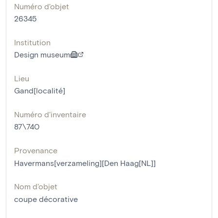
Numéro d'objet
26345
Institution
Design museum
Lieu
Gand[localité]
Numéro d'inventaire
87\740
Provenance
Havermans[verzameling][Den Haag[NL]]
Nom d'objet
coupe décorative