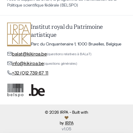
Politique scientifique fédérale (BELSPO)
Institut royal du Patrimoine
artistique
Parc du Cinquantenaire 1, 1000 Bruxelles, Belgique
balat@kikirpa.be
(questions relatives à BALaT)
info@kikirpa.be
(questions générales)
+32 (0)2 739 67 11
©
2026
IRPA
- Built with
by
IRPA
v
1.05