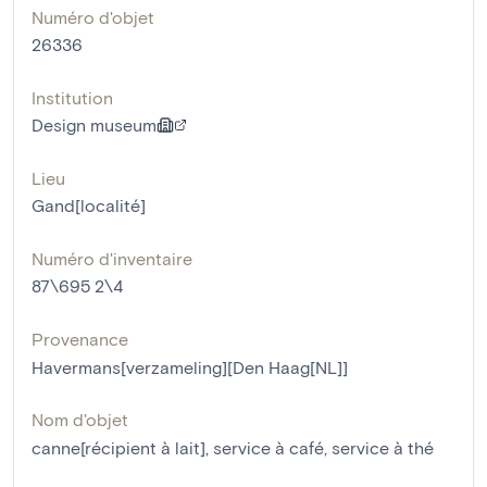
Numéro d'objet
26336
Institution
Design museum
Lieu
Gand[localité]
Numéro d'inventaire
87\695 2\4
Provenance
Havermans[verzameling][Den Haag[NL]]
Nom d'objet
canne[récipient à lait]
,
service à café
,
service à thé