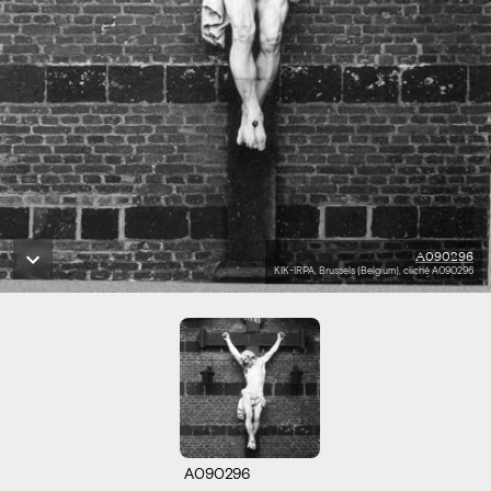
A090296
KIK-IRPA, Brussels (Belgium), cliché A090296
A090296