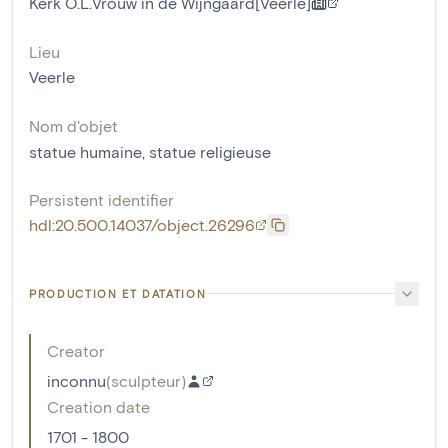
Kerk O.L.Vrouw in de Wijngaard[Veerle]
Lieu
Veerle
Nom d'objet
statue humaine
,
statue religieuse
Persistent identifier
hdl:20.500.14037/object.26296
PRODUCTION ET DATATION
Creator
inconnu
(
sculpteur
)
Creation date
1701 - 1800