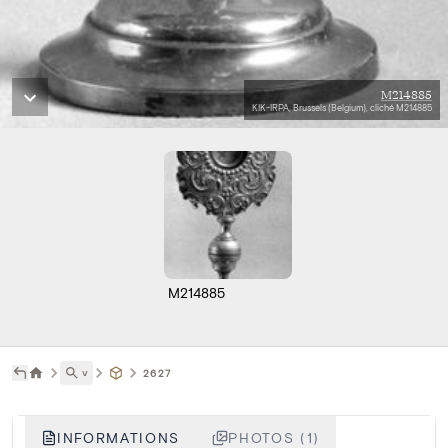
M214885
KIK-IRPA, Brussels (Belgium), cliché M214885
M214885
˅
2627
INFORMATIONS
PHOTOS (1)