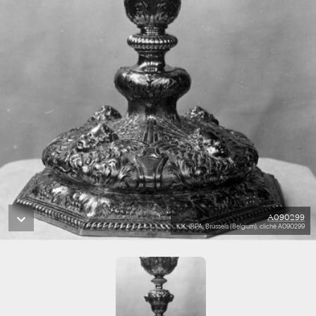
A090299
KIK-IRPA, Brussels (Belgium), cliché A090299