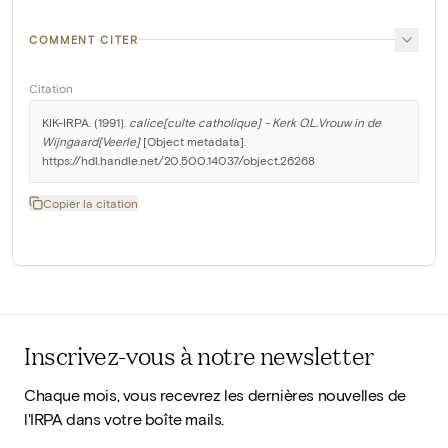
COMMENT CITER
Citation
KIK-IRPA. (1991). 
calice[culte catholique] - Kerk O.L.Vrouw in de 
Wijngaard[Veerle]
 [Object metadata]. 
https://hdl.handle.net/20.500.14037/object.26268
Copier la citation
Inscrivez-vous à notre newsletter
Chaque mois, vous recevrez les dernières nouvelles de
l'IRPA dans votre boîte mails.