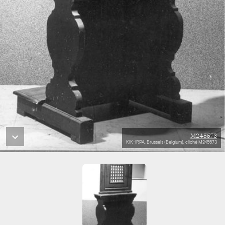
M245573
KIK-IRPA, Brussels (Belgium), cliché M245573