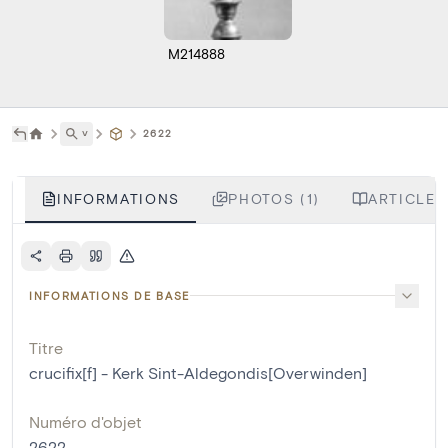
M214888
˅
2622
INFORMATIONS
PHOTOS (1)
ARTICLES
INFORMATIONS DE BASE
Titre
crucifix[f] - Kerk Sint-Aldegondis[Overwinden]
Numéro d'objet
2622