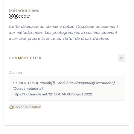
Métadonnées
CC0
Cette dédicace au domaine public s'applique uniquement
aux métadonnées. Les photographies associées peuvent
avoir leur propre licence ou statut de droits d'auteur.
COMMENT CITER
Citation
KIK-IRPA. (1989). 
crucifix[f] - Kerk Sint-Aldegondis[Overwinden]
[Object metadata]. 
https://hdl.handle.net/20.500.14037/object.2622
Copier la citation