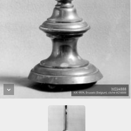
M214888
KIK-IRPA, Brussels (Belgium), cliché M214888