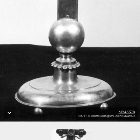
M245578
KIK-IRPA, Brussels (Belgium), cliché M245578