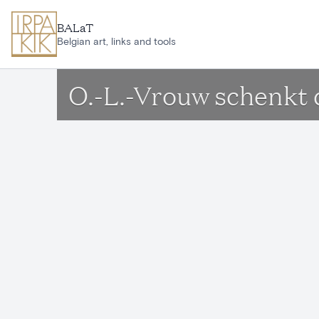
Aller au contenu principal
BALaT
Belgian art, links and tools
O.-L.-Vrouw schenkt 