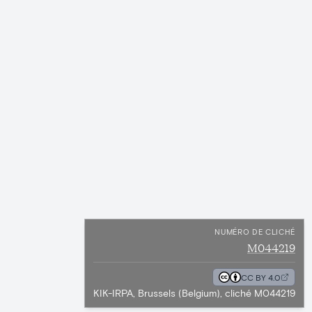
NUMÉRO DE CLICHÉ
M044219
CC BY 4.0
KIK-IRPA, Brussels (Belgium), cliché M044219