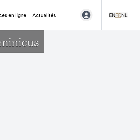
es en ligne
Actualités
EN
FR
NL
ominicus