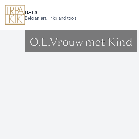
Aller au contenu principal
BALaT
Belgian art, links and tools
O.L.Vrouw met Kind