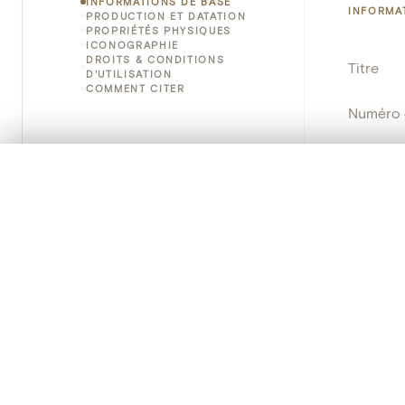
INFORMATIONS DE BASE
INFORMA
PRODUCTION ET DATATION
PROPRIÉTÉS PHYSIQUES
ICONOGRAPHIE
DROITS & CONDITIONS
Titre
D'UTILISATION
COMMENT CITER
Numéro 
Instituti
0/50 photos
SÉLECTION À COMPARER
Lieu
Alignez vos images pour les comparer côte à cô
Vous pouvez rouvrir cette sélection à tout moment via « 
Nom d'o
Votre sélection à comparer es
Persisten
Tout effacer
PRODUCT