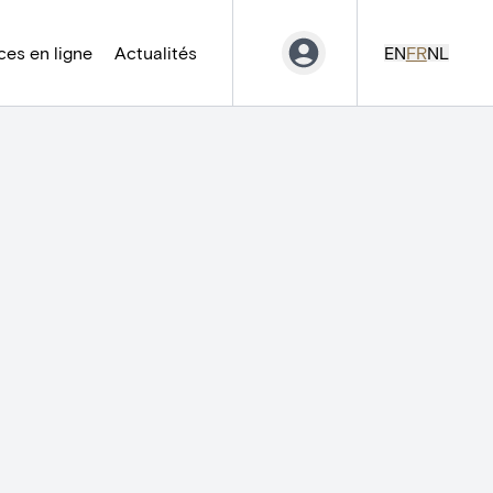
es en ligne
Actualités
EN
FR
NL