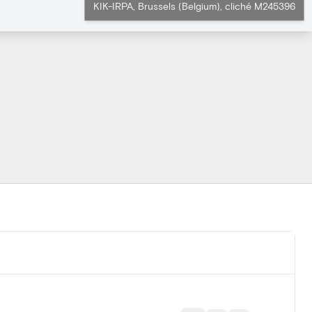
KIK-IRPA, Brussels (Belgium), cliché M245396