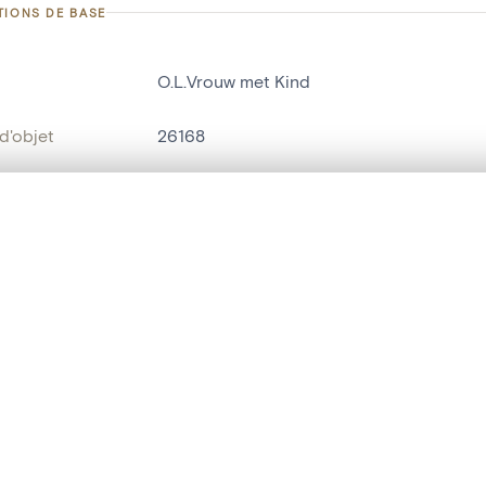
TIONS DE BASE
O.L.Vrouw met Kind
d'objet
26168
on
Kerk Sint-Lambertus[Kiewit]
Hasselt[deelgemeente]
te, en superposition ou avec un rideau coulissant — avec zoom et dép
Ma sélection » dans le menu.
bjet
statue religieuse
,
statue humaine
t vide. Ajoutez des photos depuis les résultats de recherche ou les p
t identifier
hdl:20.500.14037/object.26168
ION ET DATATION