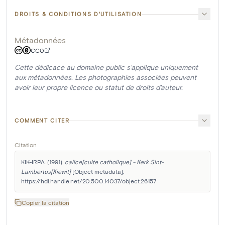
DROITS & CONDITIONS D'UTILISATION
Métadonnées
CC0
Cette dédicace au domaine public s'applique uniquement
aux métadonnées. Les photographies associées peuvent
avoir leur propre licence ou statut de droits d'auteur.
COMMENT CITER
Citation
KIK-IRPA. (1991). 
calice[culte catholique] - Kerk Sint-
Lambertus[Kiewit]
 [Object metadata]. 
https://hdl.handle.net/20.500.14037/object.26157
Copier la citation