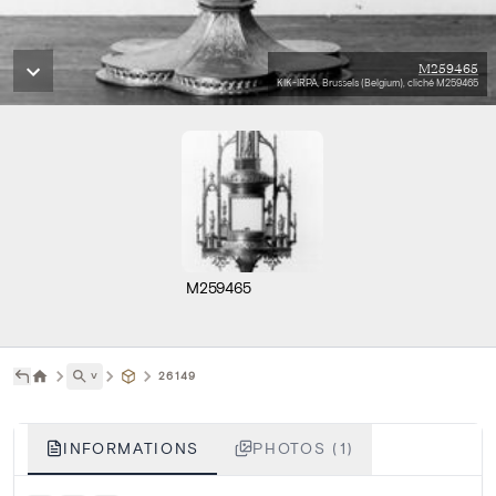
M259465
KIK-IRPA, Brussels (Belgium), cliché M259465
M259465
˅
26149
INFORMATIONS
PHOTOS (1)