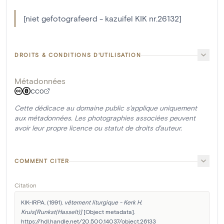
[niet gefotografeerd - kazuifel KIK nr.26132]
DROITS & CONDITIONS D'UTILISATION
Métadonnées
CC0
Cette dédicace au domaine public s'applique uniquement
aux métadonnées. Les photographies associées peuvent
avoir leur propre licence ou statut de droits d'auteur.
COMMENT CITER
Citation
KIK-IRPA. (1991). 
vêtement liturgique - Kerk H. 
Kruis[Runkst(Hasselt)]
 [Object metadata]. 
https://hdl.handle.net/20.500.14037/object.26133