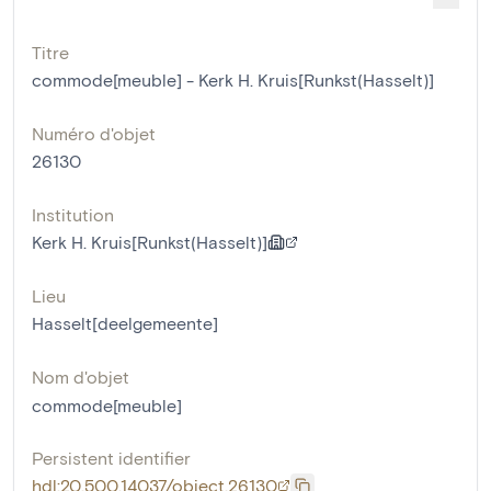
Titre
commode[meuble] - Kerk H. Kruis[Runkst(Hasselt)]
Numéro d'objet
26130
Institution
Kerk H. Kruis[Runkst(Hasselt)]
Lieu
Hasselt[deelgemeente]
Nom d'objet
commode[meuble]
Persistent identifier
hdl:20.500.14037/object.26130