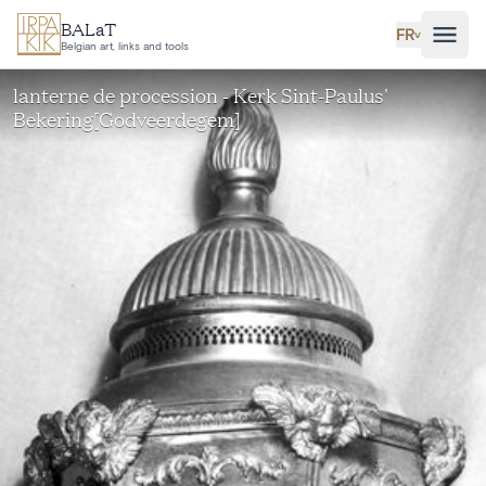
Aller au contenu principal
BALaT
FR
˅
Belgian art, links and tools
lanterne de procession - Kerk Sint-Paulus'
Bekering[Godveerdegem]