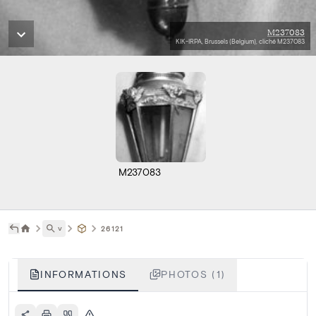
M237083
KIK-IRPA, Brussels (Belgium), cliché M237083
M237083
˅
26121
INFORMATIONS
PHOTOS (1)