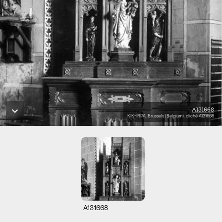
A131668
KIK-IRPA, Brussels (Belgium), cliché A131668
A131668