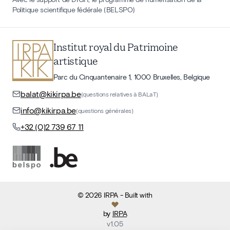
Politique scientifique fédérale (BELSPO)
Institut royal du Patrimoine
artistique
Parc du Cinquantenaire 1, 1000 Bruxelles, Belgique
balat@kikirpa.be
(questions relatives à BALaT)
info@kikirpa.be
(questions générales)
+32 (0)2 739 67 11
©
2026
IRPA
- Built with
by
IRPA
v
1.05