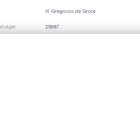
H. Gregorius de Grote
d'objet
25987
on
Kerk O.L.Vrouw van Hanswijk
te, en superposition ou avec un rideau coulissant — avec zoom et dép
Malines[localité]
Ma sélection » dans le menu.
bjet
statue religieuse
,
statue humaine
t vide. Ajoutez des photos depuis les résultats de recherche ou les p
t identifier
hdl:20.500.14037/object.25987
ION ET DATATION