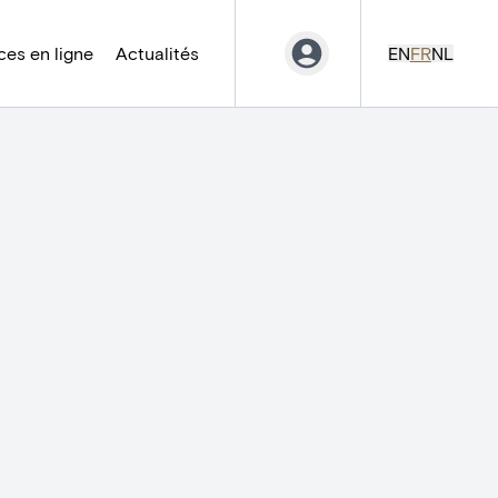
es en ligne
Actualités
EN
FR
NL