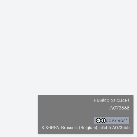
NUMÉRO DE CLICHÉ
A073555
CC BY 4.0
KIK-IRPA, Brussels (Belgium), cliché A073555