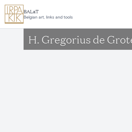
Aller au contenu principal
BALaT
Belgian art, links and tools
H. Gregorius de Grot