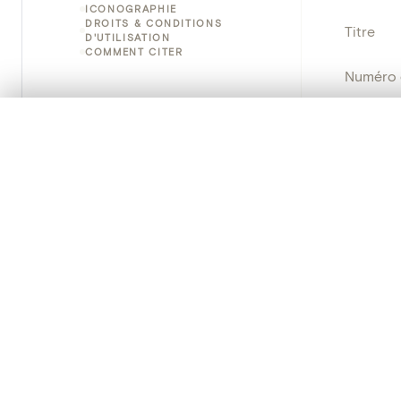
ICONOGRAPHIE
DROITS & CONDITIONS
Titre
D'UTILISATION
COMMENT CITER
Numéro 
Instituti
0/50 photos
SÉLECTION À COMPARER
Alignez vos images pour les comparer côte à cô
Lieu
Vous pouvez rouvrir cette sélection à tout moment via « 
Nom d'o
Votre sélection à comparer es
Persisten
Tout effacer
PRODUCT