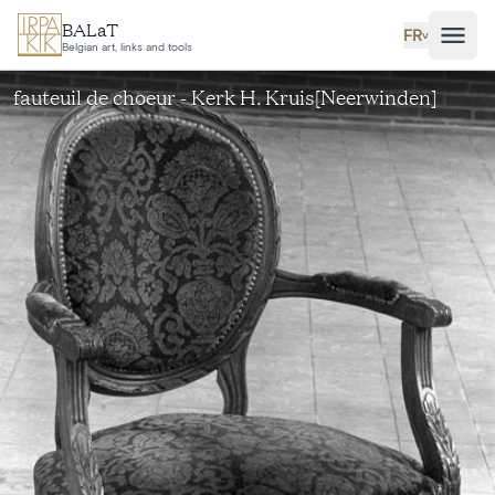
Aller au contenu principal
BALaT
FR
˅
Belgian art, links and tools
fauteuil de choeur - Kerk H. Kruis[Neerwinden]