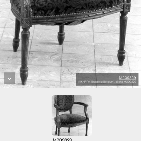
M209829
KIK-IRPA, Brussels (Belgium), cliché M209829
M209829