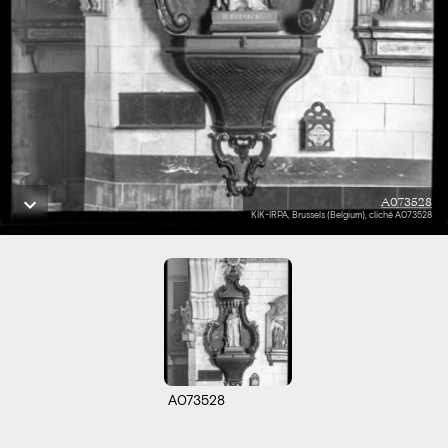
A073528
KIK-IRPA, Brussels (Belgium), cliché A073528
A073528