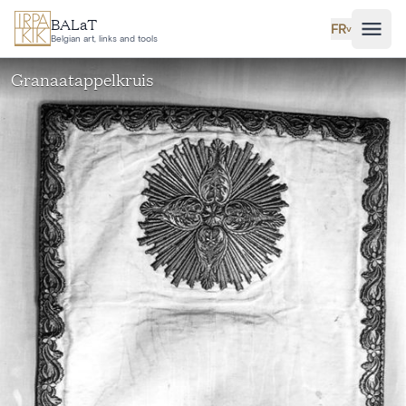
Aller au contenu principal
BALaT
FR
˅
Belgian art, links and tools
Granaatappelkruis