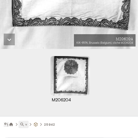
M206204
KIK-IRPA, Brussels (Belgium), cliché M206204
M206204
˅
25942