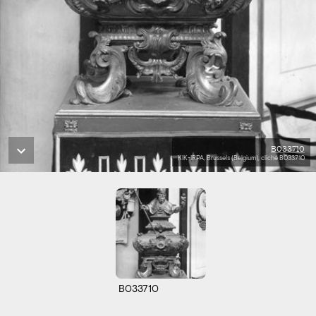
B033710
KIK-IRPA, Brussels (Belgium), cliché B033710
B033710