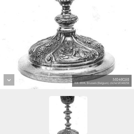
M049258
KIK-IRPA, Brussels (Belgium), cliché M049258