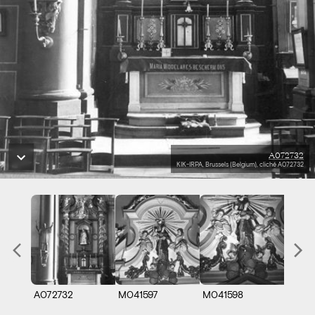
A072732
KIK-IRPA, Brussels (Belgium), cliché A072732
A072732
M041597
M041598