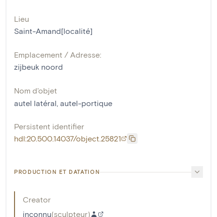
Lieu
Saint-Amand[localité]
Emplacement / Adresse:
zijbeuk noord
Nom d'objet
autel latéral
,
autel-portique
Persistent identifier
hdl:20.500.14037/object.25821
PRODUCTION ET DATATION
Creator
inconnu
(
sculpteur
)