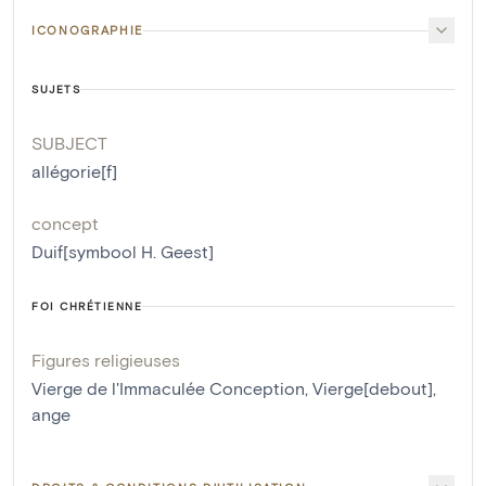
ICONOGRAPHIE
SUJETS
SUBJECT
allégorie[f]
concept
Duif[symbool H. Geest]
FOI CHRÉTIENNE
Figures religieuses
Vierge de l'Immaculée Conception
,
Vierge[debout]
,
ange