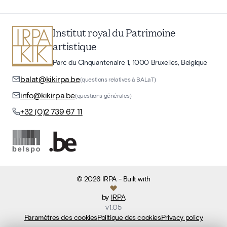
Institut royal du Patrimoine
artistique
Parc du Cinquantenaire 1, 1000 Bruxelles, Belgique
balat@kikirpa.be
(questions relatives à BALaT)
info@kikirpa.be
(questions générales)
+32 (0)2 739 67 11
©
2026
IRPA
- Built with
by
IRPA
v
1.05
Paramètres des cookies
Politique des cookies
Privacy policy