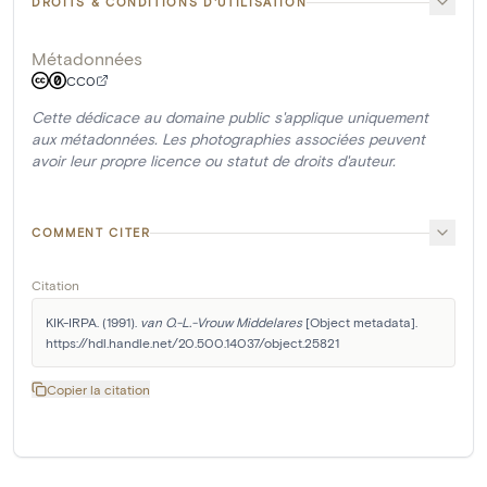
DROITS & CONDITIONS D'UTILISATION
Métadonnées
CC0
Cette dédicace au domaine public s'applique uniquement
aux métadonnées. Les photographies associées peuvent
avoir leur propre licence ou statut de droits d'auteur.
COMMENT CITER
Citation
KIK-IRPA. (1991). 
van O.-L.-Vrouw Middelares
 [Object metadata]. 
https://hdl.handle.net/20.500.14037/object.25821
Copier la citation