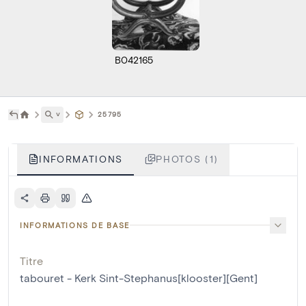
B042165
˅
25795
INFORMATIONS
PHOTOS (1)
INFORMATIONS DE BASE
Titre
tabouret - Kerk Sint-Stephanus[klooster][Gent]