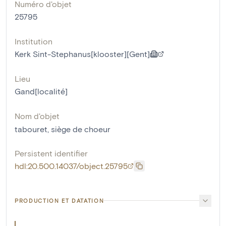
Numéro d'objet
25795
Institution
Kerk Sint-Stephanus[klooster][Gent]
Lieu
Gand[localité]
Nom d'objet
tabouret
,
siège de choeur
Persistent identifier
hdl:20.500.14037/object.25795
PRODUCTION ET DATATION