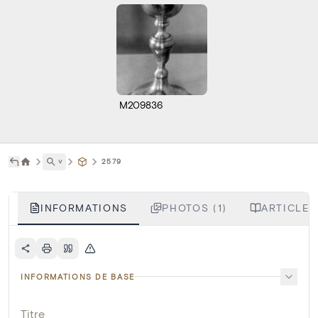
M209836
˅
2579
INFORMATIONS
PHOTOS (1)
ARTICLES
INFORMATIONS DE BASE
Titre