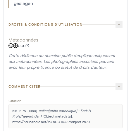
geslagen
DROITS & CONDITIONS D'UTILISATION
Métadonnées
CC0
Cette dédicace au domaine public s'applique uniquement
aux métadonnées. Les photographies associées peuvent
avoir leur propre licence ou statut de droits d'auteur.
COMMENT CITER
Citation
KIK-IRPA. (1989). 
calice[culte catholique] - Kerk H. 
Kruis[Neerwinden]
 [Object metadata]. 
https://hdl.handle.net/20.500.14037/object.2579