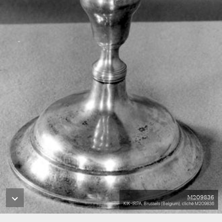
M209836
KIK-IRPA, Brussels (Belgium), cliché M209836