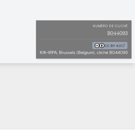
NUMÉRO DE CLICHÉ
B044093
CC BY 4.0
KIK-IRPA, Brussels (Belgium), cliché B044093