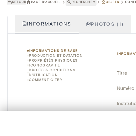
RETOUR
PAGE D'ACCUEIL
RECHERCHE
˅
OBJETS
CONFR
INFORMATIONS
PHOTOS (1)
INFORMATIONS DE BASE
INFORMA
PRODUCTION ET DATATION
PROPRIÉTÉS PHYSIQUES
ICONOGRAPHIE
DROITS & CONDITIONS
Titre
D'UTILISATION
COMMENT CITER
Numéro 
Instituti
Lieu
0/50 photos
SÉLECTION À COMPARER
Alignez vos images pour les comparer côte à cô
Nom d'o