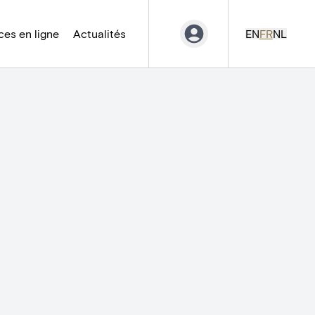
es en ligne
Actualités
EN
FR
NL