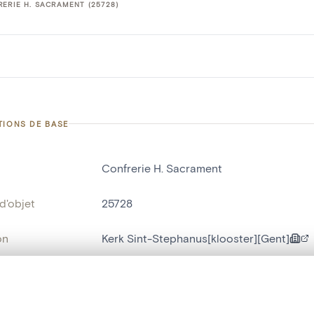
ERIE H. SACRAMENT (25728)
TIONS DE BASE
Confrerie H. Sacrament
d'objet
25728
on
Kerk Sint-Stephanus[klooster][Gent]
Gand[localité]
te, en superposition ou avec un rideau coulissant — avec zoom et dép
bjet
fichier de confrérie[mobilier d'église]