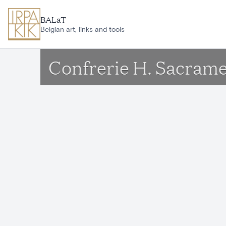
Aller au contenu principal
BALaT
Belgian art, links and tools
Confrerie H. Sacram