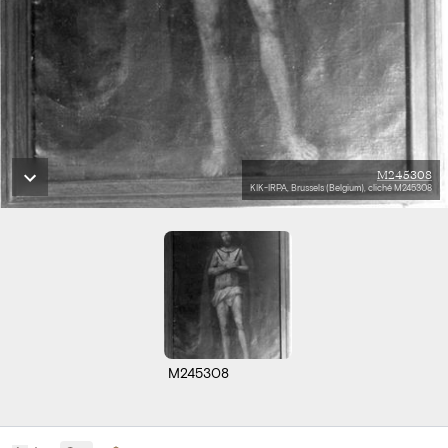
M245308
KIK-IRPA, Brussels (Belgium), cliché M245308
M245308