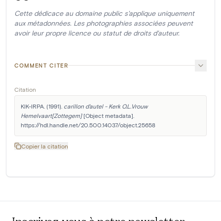
Cette dédicace au domaine public s'applique uniquement
aux métadonnées. Les photographies associées peuvent
avoir leur propre licence ou statut de droits d'auteur.
COMMENT CITER
Citation
KIK-IRPA. (1991). 
carillon d'autel - Kerk O.L.Vrouw 
Hemelvaart[Zottegem]
 [Object metadata]. 
https://hdl.handle.net/20.500.14037/object.25658
Copier la citation