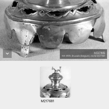
M217681
KIK-IRPA, Brussels (Belgium), cliché M217681
M217681