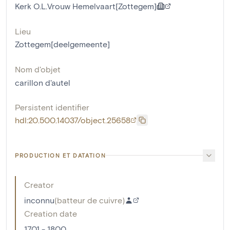
Kerk O.L.Vrouw Hemelvaart[Zottegem]
Lieu
Zottegem[deelgemeente]
Nom d'objet
carillon d'autel
Persistent identifier
hdl:20.500.14037/object.25658
PRODUCTION ET DATATION
Creator
inconnu
(
batteur de cuivre
)
Creation date
1701 - 1800