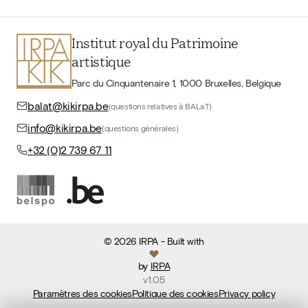
Institut royal du Patrimoine
artistique
Parc du Cinquantenaire 1, 1000 Bruxelles, Belgique
balat@kikirpa.be
(questions relatives à BALaT)
info@kikirpa.be
(questions générales)
+32 (0)2 739 67 11
©
2026
IRPA
- Built with
by
IRPA
v
1.05
Paramètres des cookies
Politique des cookies
Privacy policy