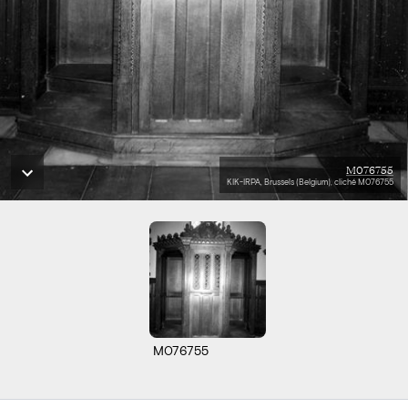
M076755
KIK-IRPA, Brussels (Belgium), cliché M076755
M076755