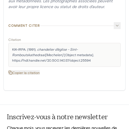
aux métadonnées. Les photographies associées peuvent
avoir leur propre licence ou statut de droits d'auteur.
COMMENT CITER
Citation
KIK-IRPA. (1991). 
chandelier d'église - Sint-
Romboutskathedraal[Mechelen]
 [Object metadata]. 
https://hdl.handle.net/20.500.14037/object.25594
Copier la citation
Inscrivez-vous à notre newsletter
Chaque mois, vous recevrez les dernières nouvelles de