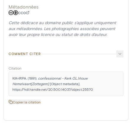
Métadonnées
CC0
Cette dédicace au domaine public s'applique uniquement
aux métadonnées. Les photographies associées peuvent
avoir leur propre licence ou statut de droits d'auteur.
COMMENT CITER
Citation
KIK-IRPA. (1991). 
confessionnal - Kerk O.L.Vrouw 
Hemelvaart[Zottegem]
 [Object metadata]. 
https://hdl.handle.net/20.500.14037/object.25570
Copier la citation