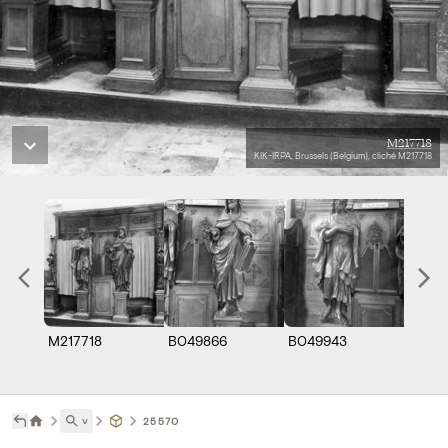
M217718
KIK-IRPA, Brussels (Belgium), cliché M217718
M217718
B049866
B049943
˅
25570