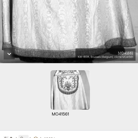
M041561
KIK-IRPA, Brussels (Belgium), cliché M041561
M041561