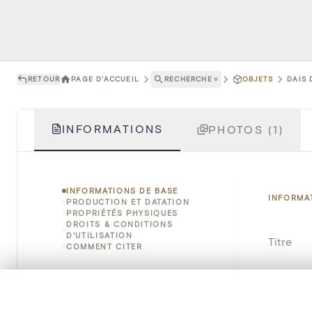
RETOUR
PAGE D'ACCUEIL
RECHERCHE
˅
OBJETS
DAIS 
INFORMATIONS
PHOTOS (1)
INFORMATIONS DE BASE
INFORMA
PRODUCTION ET DATATION
PROPRIÉTÉS PHYSIQUES
DROITS & CONDITIONS
D'UTILISATION
Titre
COMMENT CITER
Numéro 
0/50 photos
SÉLECTION À COMPARER
Instituti