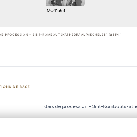
M041568
DE PROCESSION - SINT-ROMBOUTSKATHEDRAAL[MECHELEN] (25541)
TIONS DE BASE
dais de procession - Sint-Romboutskath
d'objet
25541
on
Sint-Romboutskathedraal[Mechelen]