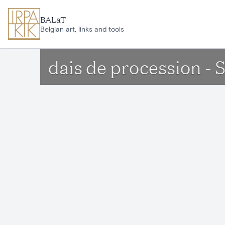
Aller au contenu principal
BALaT
Belgian art, links and tools
dais de procession -