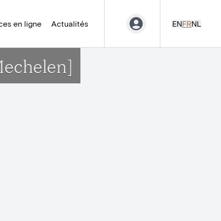
es en ligne
Actualités
EN
FR
NL
Mechelen]