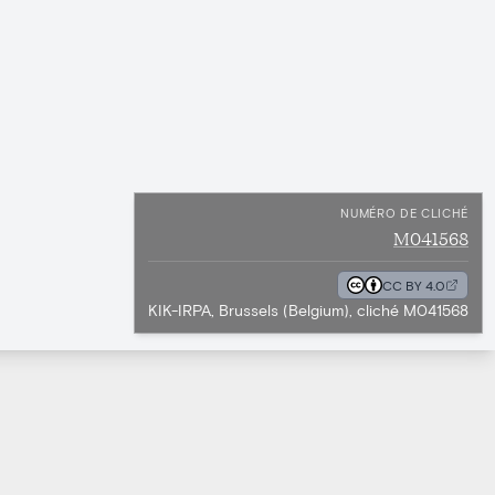
NUMÉRO DE CLICHÉ
M041568
CC BY 4.0
KIK-IRPA, Brussels (Belgium), cliché M041568