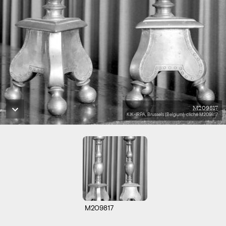
M209817
KIK-IRPA, Brussels (Belgium), cliché M209817
M209817