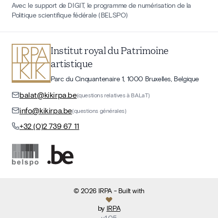
Avec le support de DIGIT, le programme de numérisation de la
Politique scientifique fédérale (BELSPO)
Institut royal du Patrimoine
artistique
Parc du Cinquantenaire 1, 1000 Bruxelles, Belgique
balat@kikirpa.be
(questions relatives à BALaT)
info@kikirpa.be
(questions générales)
+32 (0)2 739 67 11
©
2026
IRPA
- Built with
by
IRPA
v
1.05