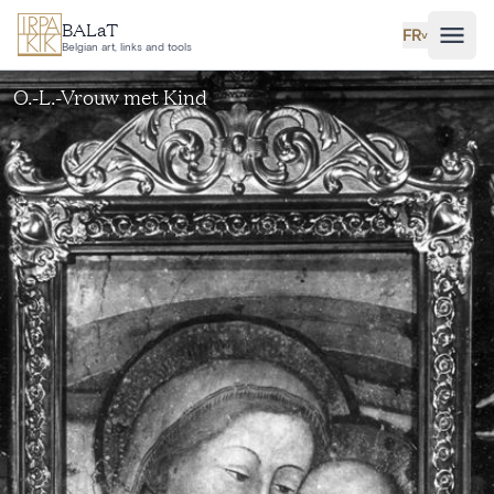
Aller au contenu principal
BALaT
FR
˅
Belgian art, links and tools
O.-L.-Vrouw met Kind