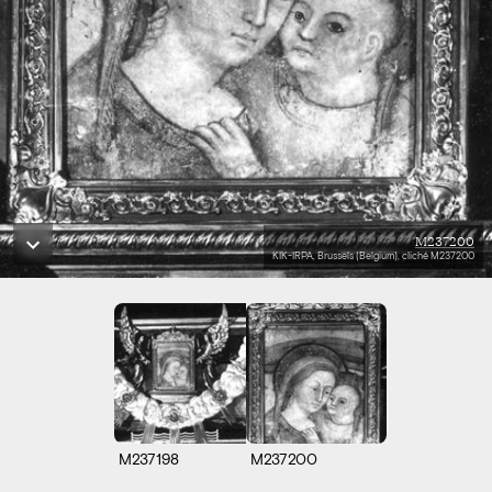
M237200
KIK-IRPA, Brussels (Belgium), cliché M237200
M237198
M237200