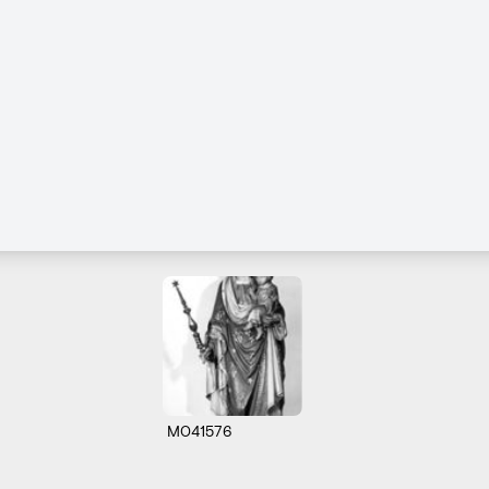
M041576