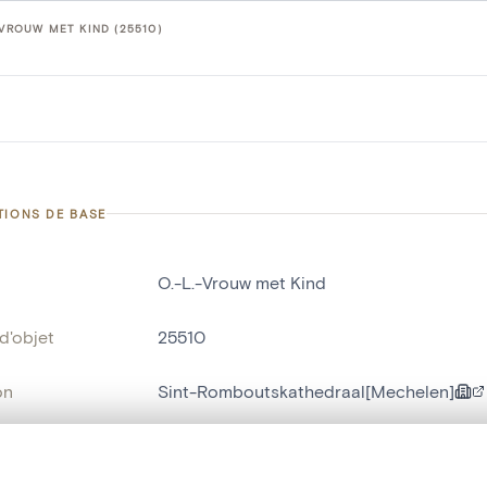
-VROUW MET KIND (25510)
TIONS DE BASE
O.-L.-Vrouw met Kind
d'objet
25510
on
Sint-Romboutskathedraal[Mechelen]
Malines[localité]