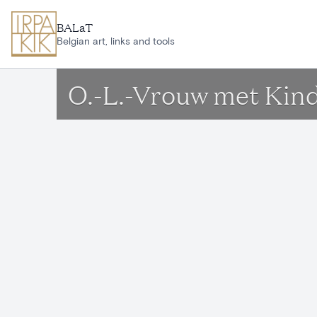
Aller au contenu principal
BALaT
Belgian art, links and tools
O.-L.-Vrouw met Kin