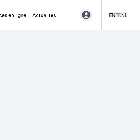
es en ligne
Actualités
EN
FR
NL