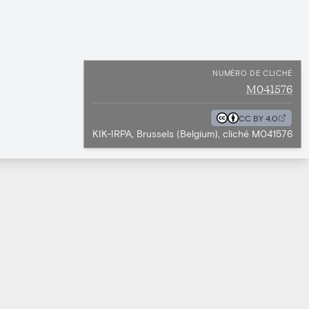
NUMÉRO DE CLICHÉ
M041576
CC BY 4.0
KIK-IRPA, Brussels (Belgium), cliché M041576