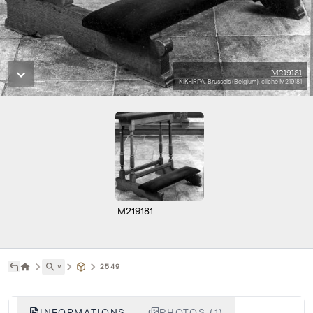
M219181
KIK-IRPA, Brussels (Belgium), cliché M219181
M219181
˅
2549
INFORMATIONS
PHOTOS (1)