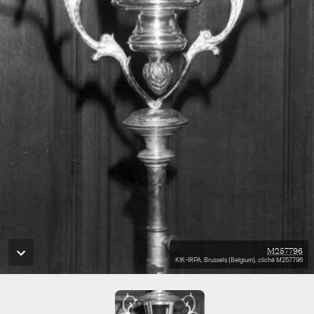
M257796
KIK-IRPA, Brussels (Belgium), cliché M257796