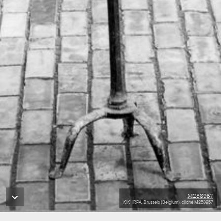
M258957
KIK-IRPA, Brussels (Belgium), cliché M258957