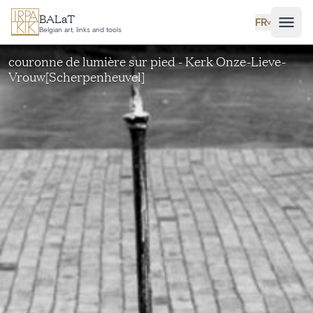
Aller au contenu principal
BALaT
FR
˅
Belgian art, links and tools
couronne de lumière sur pied - Kerk Onze-Lieve-
Vrouw[Scherpenheuvel]