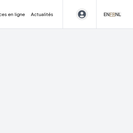
es en ligne
Actualités
EN
FR
NL