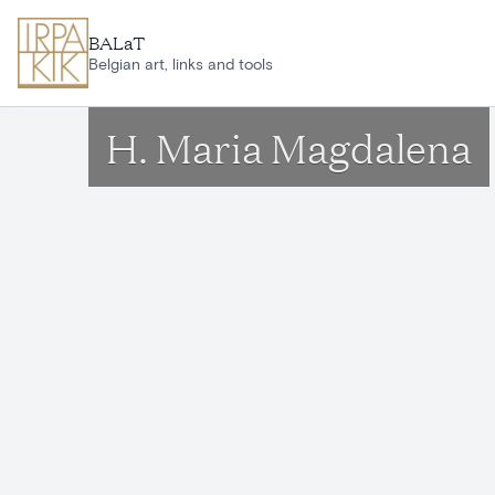
Aller au contenu principal
BALaT
Belgian art, links and tools
H. Maria Magdalena