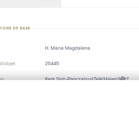
TIONS DE BASE
H. Maria Magdalena
d'objet
25445
on
Kerk Sint-Pancratius[Zelk(Halen)]
Haelen[localité]
te, en superposition ou avec un rideau coulissant — avec zoom et dép
Ma sélection » dans le menu.
bjet
statue religieuse
,
statue humaine
t vide. Ajoutez des photos depuis les résultats de recherche ou les p
t identifier
hdl:20.500.14037/object.25445