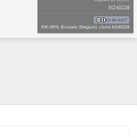
M245238
CC BY 4.0
KIK-IRPA, Brussels (Belgium), cliché M245238