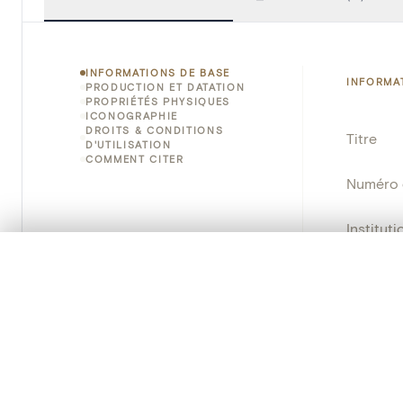
INFORMATIONS DE BASE
INFORMA
PRODUCTION ET DATATION
PROPRIÉTÉS PHYSIQUES
ICONOGRAPHIE
DROITS & CONDITIONS
Titre
D'UTILISATION
COMMENT CITER
Numéro 
Instituti
0/50 photos
SÉLECTION À COMPARER
Lieu
Alignez vos images pour les comparer côte à cô
Vous pouvez rouvrir cette sélection à tout moment via « 
Nom d'o
Votre sélection à comparer es
Persisten