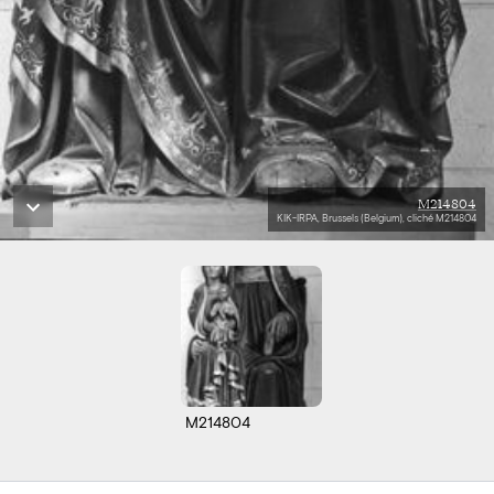
M214804
KIK-IRPA, Brussels (Belgium), cliché M214804
M214804