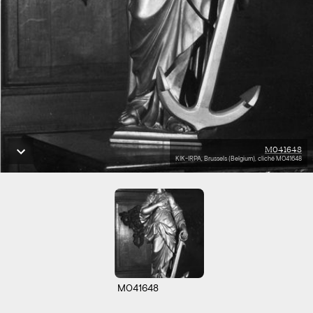
M041648
KIK-IRPA, Brussels (Belgium), cliché M041648
M041648