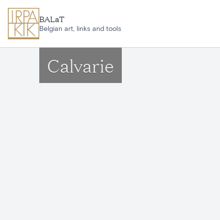
Aller au contenu principal
BALaT
Belgian art, links and tools
Calvarie