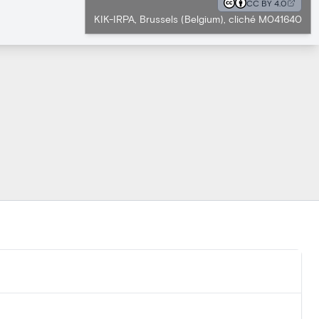
CC BY 4.0
KIK-IRPA, Brussels (Belgium), cliché M041640