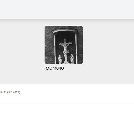
M041640
RIE (25407)