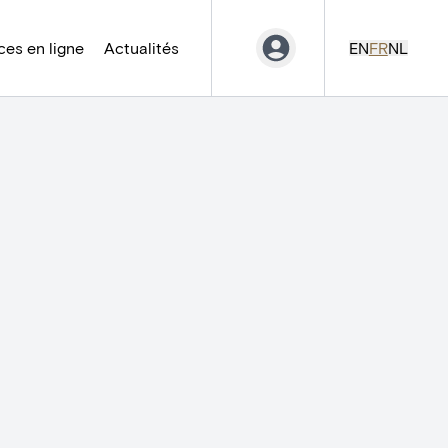
es en ligne
Actualités
EN
FR
NL