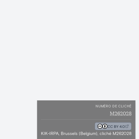
NUMÉRO DE CLICHÉ
M262028
CC BY 4.0
KIK-IRPA, Brussels (Belgium), cliché M262028