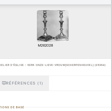
M262028
ELIER D'ÉGLISE - KERK ONZE-LIEVE-VROUW[SCHERPENHEUVEL] (25354)
RÉFÉRENCES (1)
TIONS DE BASE