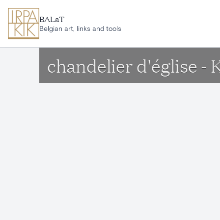
Aller au contenu principal
BALaT
Belgian art, links and tools
chandelier d'église 