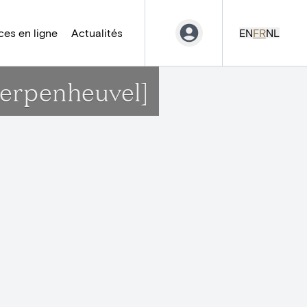
es en ligne
Actualités
EN
FR
NL
herpenheuvel]