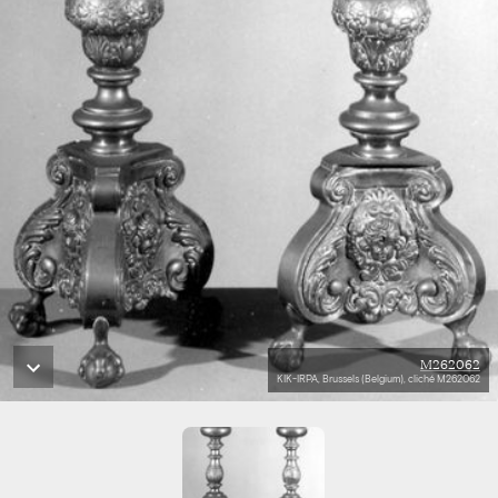
M262062
KIK-IRPA, Brussels (Belgium), cliché M262062