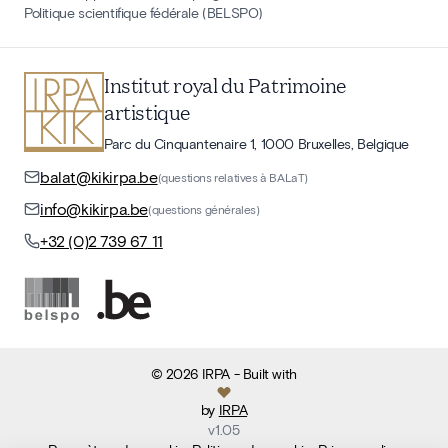
Politique scientifique fédérale (BELSPO)
Institut royal du Patrimoine
artistique
Parc du Cinquantenaire 1, 1000 Bruxelles, Belgique
balat@kikirpa.be
(questions relatives à BALaT)
info@kikirpa.be
(questions générales)
+32 (0)2 739 67 11
©
2026
IRPA
- Built with
by
IRPA
v
1.05