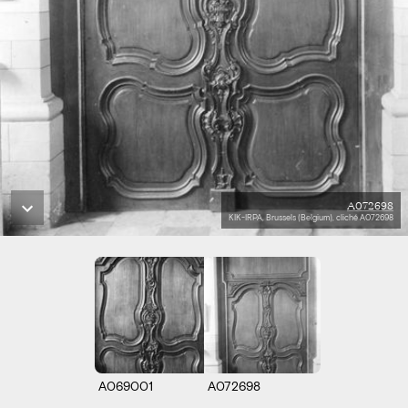
A072698
KIK-IRPA, Brussels (Belgium), cliché A072698
A069001
A072698