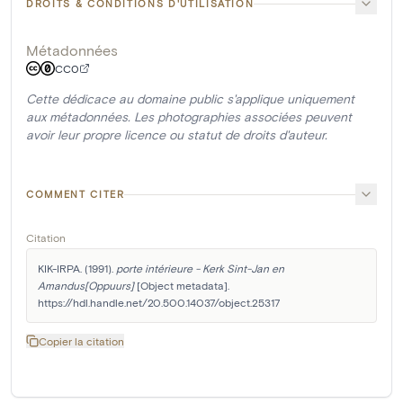
DROITS & CONDITIONS D'UTILISATION
Métadonnées
CC0
Cette dédicace au domaine public s'applique uniquement
aux métadonnées. Les photographies associées peuvent
avoir leur propre licence ou statut de droits d'auteur.
COMMENT CITER
Citation
KIK-IRPA. (1991). 
porte intérieure - Kerk Sint-Jan en 
Amandus[Oppuurs]
 [Object metadata]. 
https://hdl.handle.net/20.500.14037/object.25317
Copier la citation