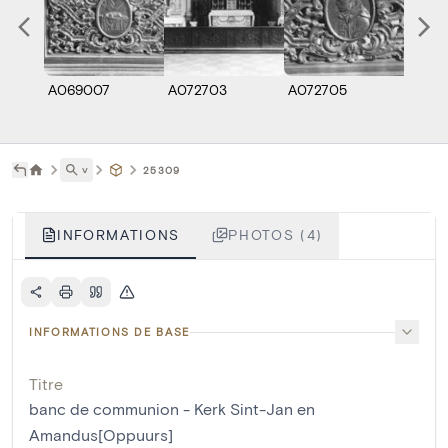
A069007
A072703
A072705
A072
˅
25309
INFORMATIONS
PHOTOS (4)
INFORMATIONS DE BASE
Titre
banc de communion - Kerk Sint-Jan en
Amandus[Oppuurs]