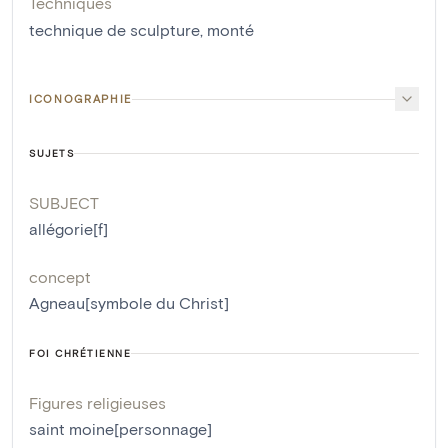
Techniques
technique de sculpture
,
monté
ICONOGRAPHIE
SUJETS
SUBJECT
allégorie[f]
concept
Agneau[symbole du Christ]
FOI CHRÉTIENNE
Figures religieuses
saint moine[personnage]