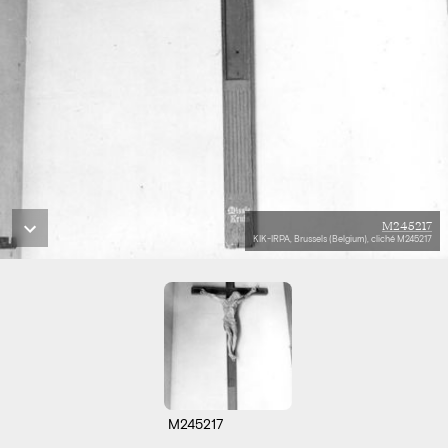
M245217
KIK-IRPA, Brussels (Belgium), cliché M245217
M245217