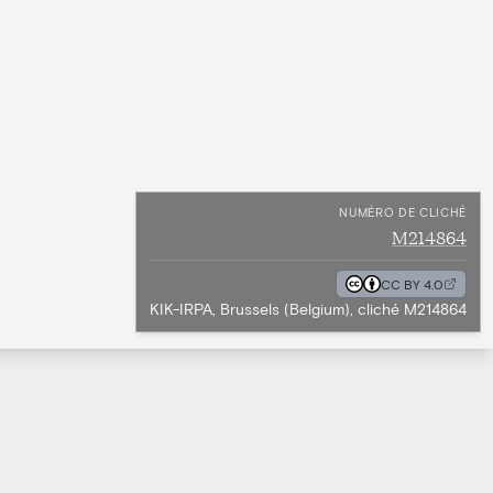
NUMÉRO DE CLICHÉ
M214864
CC BY 4.0
KIK-IRPA, Brussels (Belgium), cliché M214864