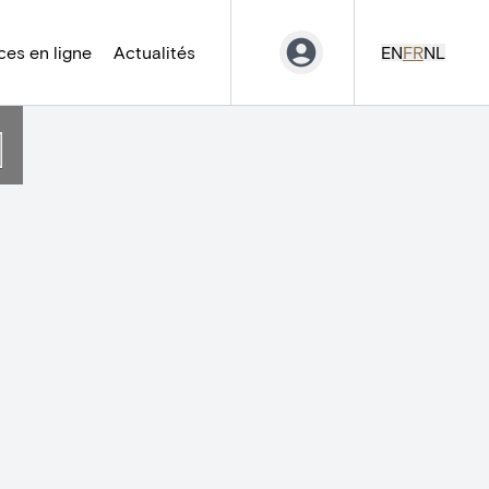
es en ligne
Actualités
EN
FR
NL
]