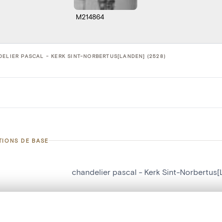
M214864
ELIER PASCAL - KERK SINT-NORBERTUS[LANDEN] (2528)
TIONS DE BASE
chandelier pascal - Kerk Sint-Norbertus
d'objet
2528
on
Kerk Sint-Norbertus[Landen]