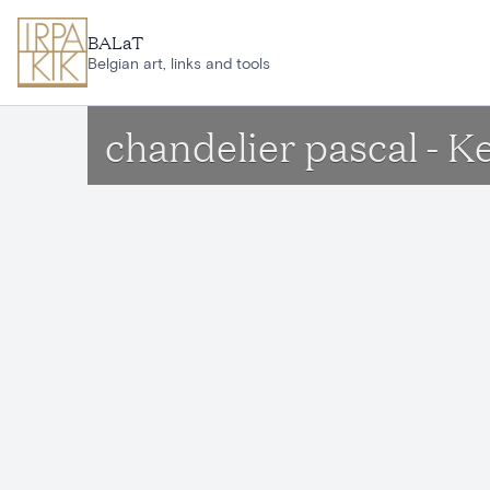
Aller au contenu principal
BALaT
Belgian art, links and tools
chandelier pascal - 