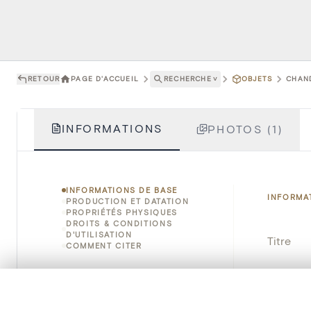
RETOUR
PAGE D'ACCUEIL
RECHERCHE
˅
OBJETS
CHAND
INFORMATIONS
PHOTOS (1)
INFORMATIONS DE BASE
INFORMA
PRODUCTION ET DATATION
PROPRIÉTÉS PHYSIQUES
DROITS & CONDITIONS
D'UTILISATION
Titre
COMMENT CITER
Numéro 
0/50 photos
SÉLECTION À COMPARER
Instituti