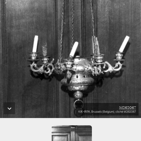
M262067
KIK-IRPA, Brussels (Belgium), cliché M262067